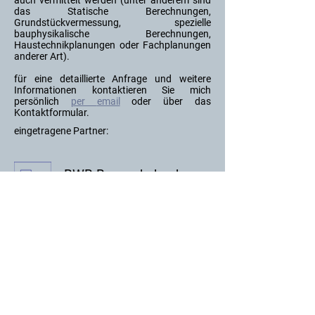
auch vermittelt werden (unter anderem sind
das Statische Berechnungen,
Grundstückvermessung, spezielle
bauphysikalische Berechnungen,
Haustechnikplanungen oder Fachplanungen
anderer Art).
​für eine detaillierte Anfrage und weitere
Informationen kontaktieren Sie mich
persönlich
per
email
oder über das
Kontaktformular
.
eingetragene Partner:
BWB Bauwerksbuch
FlexCo
Kittel-Sicher GmbH
Zurück
bs
Datenschutzerklärung